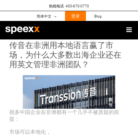
Skip
热线电话: 400-670-0770
to
content
登录
简体中文
Blog
传音在非洲用本地语言赢了市
场，为什么大多数出海企业还在
用英文管理非洲团队？
很多中国企业在非洲都有一个几乎不被质疑的前
提：
市场可以本地化，