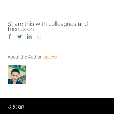
Share this with colleagues and
friends on
Facebook
Twitter
LinkedIn
Email
About the Author:
speexx
联系我们