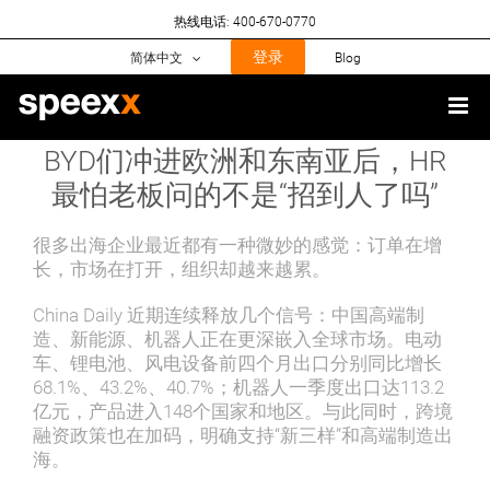
Skip
热线电话: 400-670-0770
to
content
登录
简体中文
Blog
BYD们冲进欧洲和东南亚后，HR
最怕老板问的不是“招到人了吗”
很多出海企业最近都有一种微妙的感觉：订单在增
长，市场在打开，组织却越来越累。
China Daily 近期连续释放几个信号：中国高端制
造、新能源、机器人正在更深嵌入全球市场。电动
车、锂电池、风电设备前四个月出口分别同比增长
68.1%、43.2%、40.7%；机器人一季度出口达113.2
亿元，产品进入148个国家和地区。与此同时，跨境
融资政策也在加码，明确支持“新三样”和高端制造出
海。