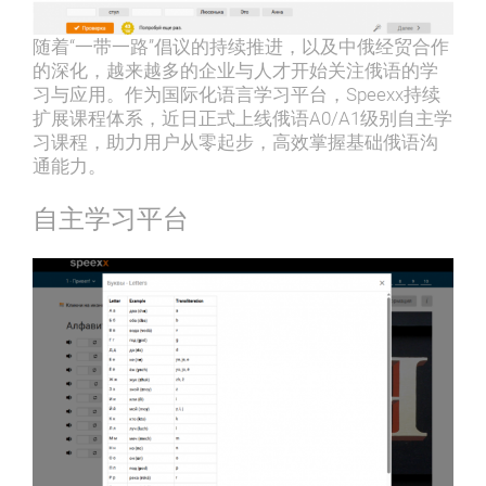
随着“⼀带⼀路”倡议的持续推进，以及中俄经贸合作
的深化，越来越多的企业与⼈才开始关注俄语的学
习与应⽤。作为国际化语⾔学习平台，Speexx持续
扩展课程体系，近⽇正式上线俄语A0/A1级别⾃主学
习课程，助⼒⽤户从零起步，⾼效掌握基础俄语沟
通能⼒。
自主学习平台