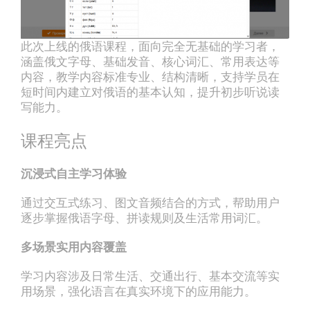
此次上线的俄语课程，⾯向完全⽆基础的学习者，
涵盖俄⽂字⺟、基础发⾳、核⼼词汇、常⽤表达等
内容，教学内容标准专业、结构清晰，⽀持学员在
短时间内建⽴对俄语的基本认知，提升初步听说读
写能⼒。
课程亮点
沉浸式⾃主学习体验
通过交互式练习、图⽂⾳频结合的⽅式，帮助⽤户
逐步掌握俄语字⺟、拼读规则及⽣活常⽤词汇。
多场景实⽤内容覆盖
学习内容涉及⽇常⽣活、交通出⾏、基本交流等实
⽤场景，强化语⾔在真实环境下的应⽤能⼒。