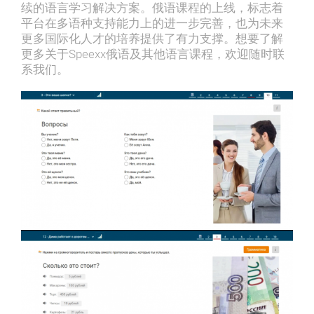
续的语⾔学习解决⽅案。俄语课程的上线，标志着
平台在多语种⽀持能⼒上的进⼀步完善，也为未来
更多国际化⼈才的培养提供了有⼒⽀撑。想要了解
更多关于Speexx俄语及其他语言课程，欢迎随时联
系我们。