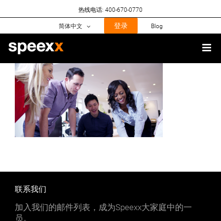
Skip
热线电话: 400-670-0770
to
content
登录
简体中文
Blog
联系我们
加入我们的邮件列表，成为Speexx大家庭中的一
员。