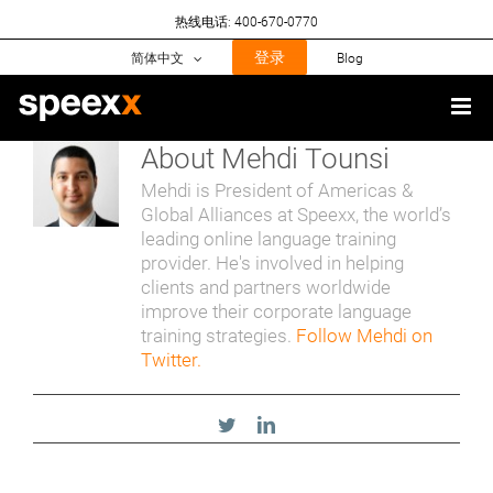
Skip
热线电话: 400-670-0770
to
content
登录
简体中文
Blog
About
Mehdi Tounsi
Mehdi is President of Americas &
Global Alliances at Speexx, the world’s
leading online language training
provider. He's involved in helping
clients and partners worldwide
improve their corporate language
training strategies.
Follow Mehdi on
Twitter.
Twitter
LinkedIn