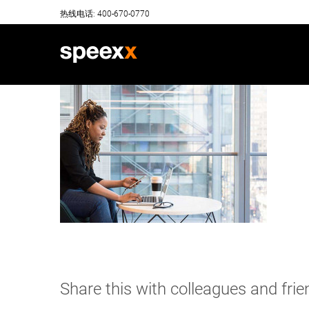
Skip
热线电话: 400-670-0770
to
content
Share this with colleagues and fri