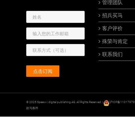
管理团队
招兵买马
客户评价
殊荣与肯定
联系我们
© 2025 Speexx | digital publishing AG. All Rights Reserved. |
沪ICP备1101797
款与条件