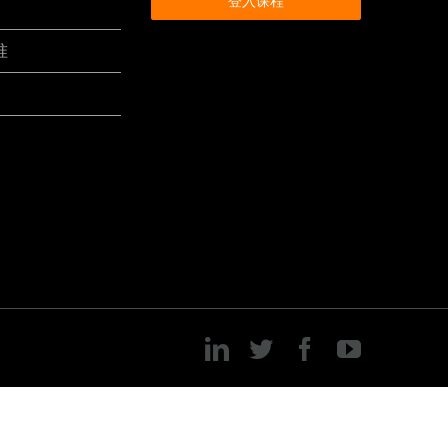
登入课程
准
LinkedIn
Twitter
Facebook
YouTube