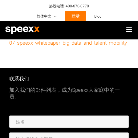
Skip
热线电话: 400-670-0770
to
content
登录
简体中文
Blog
07_speexx_whitepaper_big_data_and_talent_mobility
联系我们
加入我们的邮件列表，成为Speexx大家庭中的一
员。