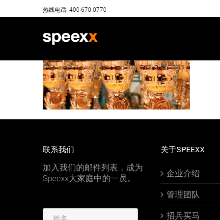
Skip
热线电话: 400-670-0770
to
content
联系我们
关于SPEEXX
加入我们的邮件列表，成为
企业介绍
Speexx大家庭中的一员。
管理团队
招兵买马