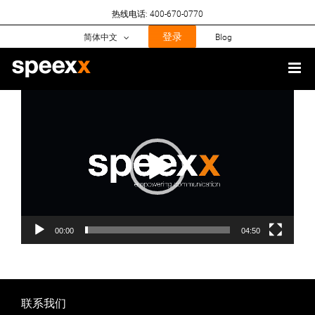
Skip
热线电话: 400-670-0770
to
content
登录
简体中文
Blog
视
频
播
放
器
00:00
04:50
联系我们