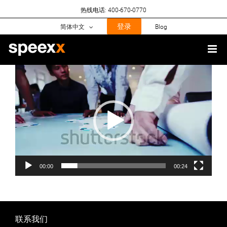
Skip
热线电话: 400-670-0770
to
content
登录
简体中文
Blog
视
频
播
放
器
00:00
00:24
联系我们