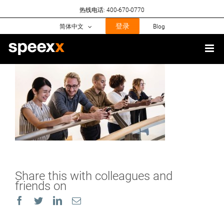
Skip
热线电话: 400-670-0770
to
content
登录
简体中文
Blog
Share this with colleagues and
friends on
Facebook
Twitter
LinkedIn
Email