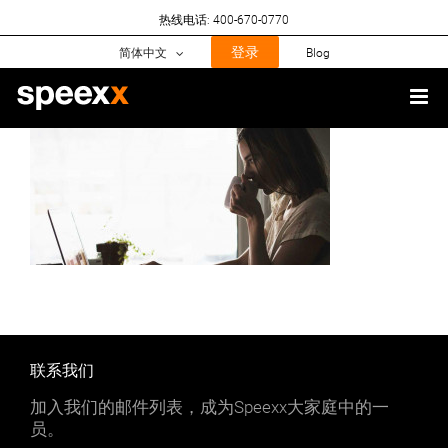
Skip
热线电话: 400-670-0770
to
content
登录
简体中文
Blog
联系我们
加入我们的邮件列表，成为Speexx大家庭中的一
员。