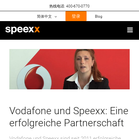
Skip
热线电话: 400-670-0770
to
content
登录
简体中文
Blog
View
Larger
Image
Vodafone und Speexx: Eine
erfolgreiche Partnerschaft
Vodafone und Speexx sind seit 2011 erfolgreiche