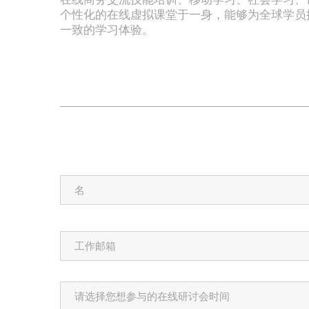
个性化的在线虚拟课堂于一身，能够为全球学员
一致的学习体验。
名
*
工
作
邮
箱
Session
*
*