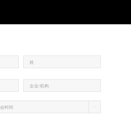
姓
*
企
业/
机
构
*
