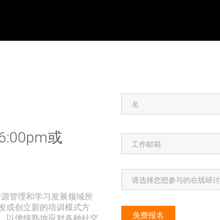
名
*
6:00pm或
工
作
邮
箱
Session
*
*
人力资源管理和学习发展领域所
发或创立新的培训模式方
，以便纯熟地应对各种社交