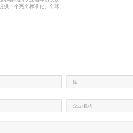
提供一个完全标准化、全球
姓
*
企
业/
机
构
*