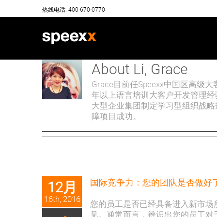
Skip
热线电话: 400-670-0770
to
content
About
Li, Grace
Grace目前任Speexx中国区
年以上语言培训大客户开发管理经
大型企业集团制定学习型组织战略
障项目成功。
国际竞争力：您的团队是否做好
12月
16th, 2016
您的员工是否已经具备进入新市场
见。通常而言，辨识出您的员工对