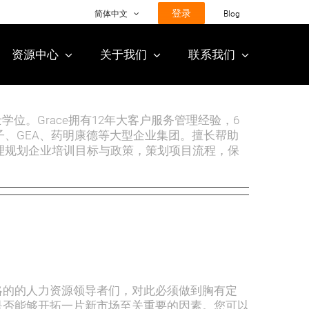
登录
简体中文
Blog
资源中心
关于我们
联系我们
学位。Grace拥有12年大客户服务管理经验，6
、GEA、药明康德等大型企业集团。擅长帮助
理规划企业培训目标与政策，策划项目流程，保
略的的人力资源领导者们，对此必须做到胸有定
是否能够开拓一片新市场至关重要的因素。您可以