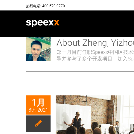
Skip
热线电话: 400-670-0770
to
content
About
Zheng, Yizho
郑一舟目前任职Speexx中国区
导并参与了多个开发项目。加入Sp
1月
8th, 2021