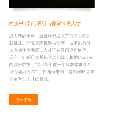
白皮书 | 如何吸引与保留95后人才
进入新的十年，全世界都迎来了前所未有的
新挑战。环境充满机遇与动荡，技术以前所
未有的速度发展，人才正在经历更新换代。
现今，95后已大规模进入职场，根据Monster
的调研数据，到2020年这一年龄群体将占全
球劳动力的20%。伴随而来的，是如何吸引与
保留95后人才的挑战。
立即下载