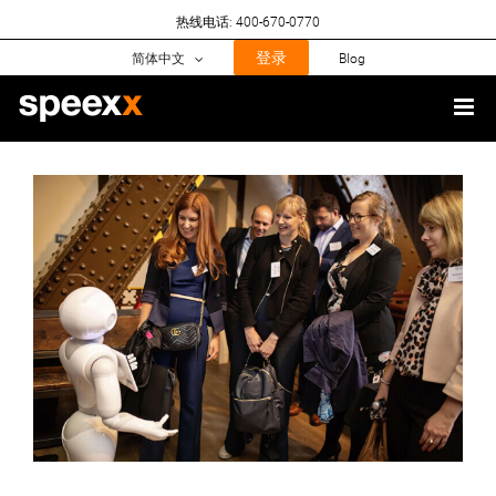
Skip
热线电话: 400-670-0770
to
content
登录
简体中文
Blog
View
Larger
Image